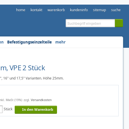
home
kontakt
warenkorb
kundeninfo
sitemap
suche
en
Befestigungseinzelteile
mehr
m, VPE 2 Stück
5", 16" und 17,5" Varianten. Höhe 25mm.
inkl. MwSt (19%)
zzgl.
Versandkosten
Stück
In den Warenkorb