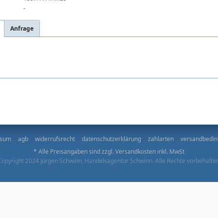
-
Anfrage
ssum
agb
widerrufsrecht
datenschutzerklärung
zahlarten
versandbedi
* Alle Preisangaben sind zzgl.
Versandkosten
inkl. MwSt
Copyright 2024 Jürgen Schwinn, Handelsagentur Schwinn. Alle Rechte vorbehalten