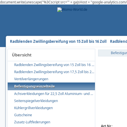
document.write(unescape("%3Cscript src='" + gaJsHost + "google-analytics.com/g
Radblenden Zwillingsbereifung von 15 Zoll bis 16 Zoll
Radblende
Befestigun
Übersicht
Radblenden Zwillingsbereifung von 15 Zoll bis 16 Zoll
Radblenden Zwillingsbereifung von 17,5 Zoll bis 22,5 Zoll
Ventilverlängerungen
Befestigungseinzelteile
Achsverkleidungen für 22,5 Zoll Aluminium- und Stahlfelgen
Seitenspiegelverkleidungen
Kühlergrillverkleidungen
Gutscheine
Zusatz-Luftfederungen
Art.Nr.: