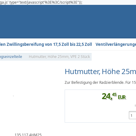
a.js' type='text/javascript'%3E%3C/script%3E"));
n Zwillingsbereifung von 17,5 Zoll bis 22,5 Zoll
Ventilverlängerung
gseinzelteile
Hutmutter, Höhe 25mm, VPE 2 Stück
Hutmutter, Höhe 25m
Zur Befestigung der Radzierblende. Für 1
24
,
45
EUR
135.117.4HM25