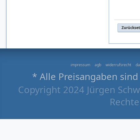
Zurückse
impressum
agb
widerrufsrecht
da
* Alle Preisangaben sind
Copyright 2024 Jürgen Schw
Rechte